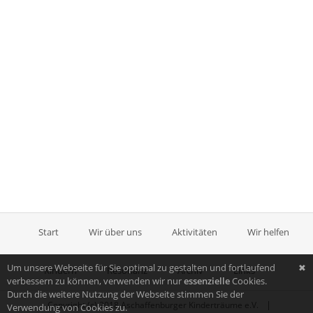
Start
Wir über uns
Aktivitäten
Wir helfen
Um unsere Webseite für Sie optimal zu gestalten und fortlaufend
✖
Kindern
Resonanz
Archiv
Links
verbessern zu können, verwenden wir nur
essenzielle
Cookies.
Durch die weitere Nutzung der Webseite stimmen Sie der
|
Copyright (c) 2018 Aschaffenburger Kinderträume e.V.
Verwendung von Cookies zu.