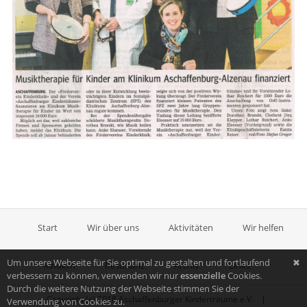
Start
Wir über uns
Aktivitäten
Wir helfen
Um unsere Webseite für Sie optimal zu gestalten und fortlaufend
✖
Kindern
Resonanz
Archiv
Links
verbessern zu können, verwenden wir nur
essenzielle
Cookies.
Durch die weitere Nutzung der Webseite stimmen Sie der
|
Copyright (c) 2018 Aschaffenburger Kinderträume e.V.
Verwendung von Cookies zu.