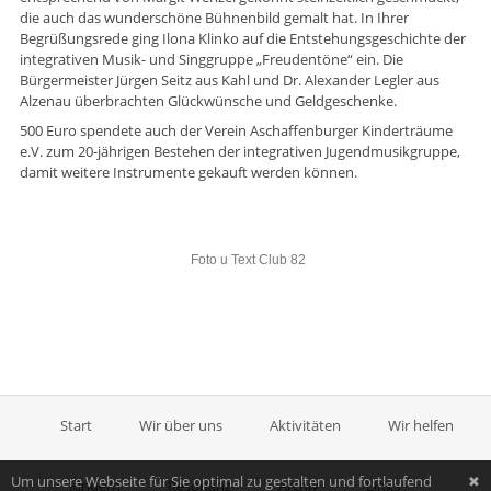
die auch das wunderschöne Bühnenbild gemalt hat. In Ihrer
Begrüßungsrede ging Ilona Klinko auf die Entstehungsgeschichte der
integrativen Musik- und Singgruppe „Freudentöne“ ein. Die
Bürgermeister Jürgen Seitz aus Kahl und Dr. Alexander Legler aus
Alzenau überbrachten Glückwünsche und Geldgeschenke.
500 Euro spendete auch der Verein Aschaffenburger Kinderträume
e.V. zum 20-jährigen Bestehen der integrativen Jugendmusikgruppe,
damit weitere Instrumente gekauft werden können.
Foto u Text Club 82
Start
Wir über uns
Aktivitäten
Wir helfen
Um unsere Webseite für Sie optimal zu gestalten und fortlaufend
✖
Kindern
Resonanz
Archiv
Links