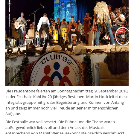
Die Freudentöne feierten am Sonntagnachmittag, 9. September 2018,
in der Festhalle Kahl ihr 20-jähriges Bestehen. Martin Hock leitet diese
Integrativgruppe mit großer Begeisterung und Können von Anfang
an und zeigt immer noch viel Freude an seiner mitmenschlichen
Aufgabe.
Die Festhalle war voll besetzt. Die Bühne und die Tische waren
außergewöhnlich liebevoll und dem Anlass des Musicals
entsprechend von Margit Wenzel gekonnt steinzeitlich geschmückt,