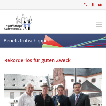
Benefizfrühschoppen
Rekorderlös für guten Zweck